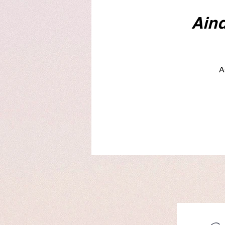
Aind
A