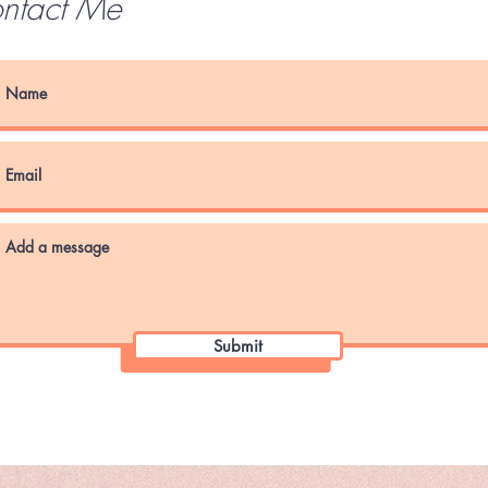
ntact Me
Submit