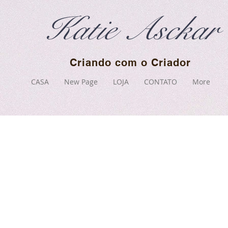
Katie Asckar
Criando com o Criador
CASA
New Page
LOJA
CONTATO
More