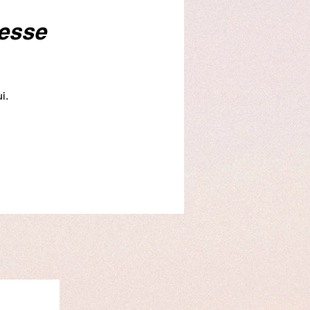
nesse
i.